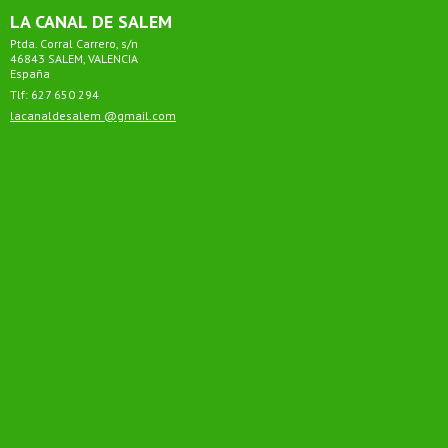
LA CANAL DE SALEM
Ptda. Corral Carrero, s/n
46843 SALEM, VALENCIA
España
Tlf: 627 650 294
lacanaldesalem
@gmail.com