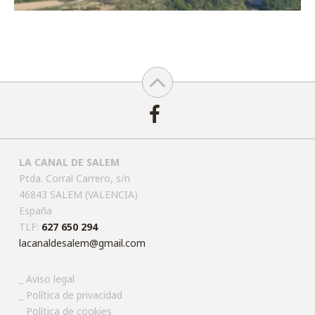
LA CANAL DE SALEM
Ptda. Corral Carrero, s/n
46843 SALEM (VALENCIA)
España
TLF:
627 650 294
lacanaldesalem@gmail.com
Aviso legal
Política de privacidad
Política de cookies