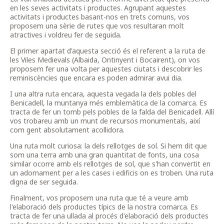
en les seves activitats i productes. Agrupant aquestes
activitats i productes basant-nos en trets comuns, vos
proposem una sèrie de rutes que vos resultaran molt
atractives i voldreu fer de seguida.
El primer apartat d'aquesta secció és el referent a la ruta de
les Viles Medievals (Albaida, Ontinyent i Bocairent), on vos
proposem fer una volta per aquestes ciutats i descobrir les
reminiscències que encara es poden admirar avui dia.
I una altra ruta encara, aquesta vegada la dels pobles del
Benicadell, la muntanya més emblemàtica de la comarca. Es
tracta de fer un tomb pels pobles de la falda del Benicadell. Allí
vos trobareu amb un munt de recursos monumentals, així
com gent absolutament acollidora.
Una ruta molt curiosa: la dels rellotges de sol. Si hem dit que
som una terra amb una gran quantitat de fonts, una cosa
similar ocorre amb els rellotges de sol, que s'han convertit en
un adornament per a les cases i edificis on es troben. Una ruta
digna de ser seguida.
Finalment, vos proposem una ruta que té a veure amb
l'elaboració dels productes típics de la nostra comarca. Es
tracta de fer una ullada al procés d'elaboració dels productes