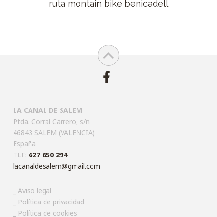
ruta montain bike benicadell
LA CANAL DE SALEM
Ptda. Corral Carrero, s/n
46843 SALEM (VALENCIA)
España
TLF:
627 650 294
lacanaldesalem@gmail.com
Aviso legal
Política de privacidad
Política de cookies