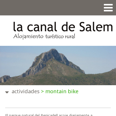
actividades
>
montain bike
El parque natural del Benicadell acoje diariamente a